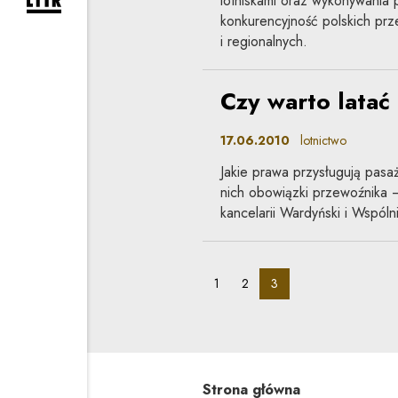
lotniskami oraz wykonywania 
rozwiń formularz zapisu na newsletter
konkurencyjność polskich prze
i regionalnych.
Czy warto latać
17.06.2010
lotnictwo
Jakie prawa przysługują pasa
nich obowiązki przewoźnika 
kancelarii Wardyński i Wspólni
pagination_page:
pagination_page:
pagination_page:
1
2
3
Strona główna