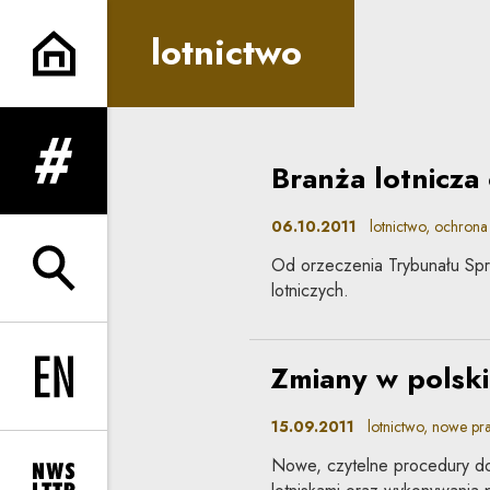
lotnictwo | Co do zasady
lotnictwo
Branża lotnicza
rozwiń menu
06.10.2011
lotnictwo, ochrona
Od orzeczenia Trybunału Sprawi
rozwiń wyszukiwarkę
lotniczych.
Zmiany w polski
Change language to EN
15.09.2011
lotnictwo, nowe pr
Nowe, czytelne procedury dot