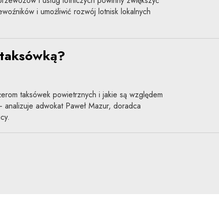
przewozów i usług lotniczych powinny zwiększyć
woźników i umożliwić rozwój lotnisk lokalnych
 taksówką?
żerom taksówek powietrznych i jakie są względem
– analizuje adwokat Paweł Mazur, doradca
cy.