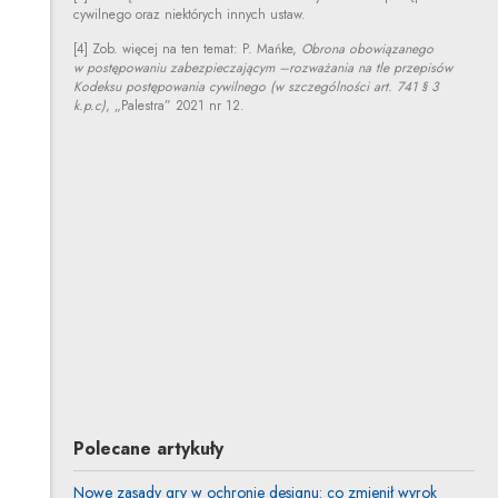
cywilnego oraz niektórych innych ustaw.
[4] Zob. więcej na ten temat: P. Mańke,
Obrona obowiązanego
w postępowaniu zabezpieczającym –rozważania na tle przepisów
Kodeksu postępowania cywilnego (w szczególności art. 741 § 3
k.p.c)
, „Palestra” 2021 nr 12.
Lena Marcinoska-Boulangé
Inne tej autorki
Profil autorki
Uwaga, link zostanie otwarty w nowym oknie
Ewa Nagy
Inne tej autorki
Polecane artykuły
Nowe zasady gry w ochronie designu: co zmienił wyrok