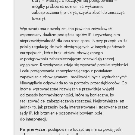
który – wiedząc o toczącym się postępowaniu –
mógłby próbować udaremnić wykonanie
zabezpieczenia (np. ukryć, szybko zbyć lub zniszczyć
towary).
Wprowadzona nowelą zmiana powinna zniwelować
wspomniany dualizm podejścia sądów IP i wywołaną nim
nieprzewidywalność dla obu stron sporu. Nowy przepis zbliża
polską regulację do tych obwiązujących w innych państwach
europejskich, które brak udziału obowiązanego
w postępowaniu zabezpieczającym przewidują raczej
wyjątkowo. Rozwiązanie zdaje się wyważać postulat szybkości
i celu postępowania zabezpieczającego z postulatem
4
zapewnienia obowiązanemu możliwości bycia wysłuchanym
.
Niewątpliwie odpowiada to na potrzeby przedsiębiorców. Co
istotne, wprowadzone rozwiązanie przewiduje wyjątki
od zasady kontradyktoryjności, które są konieczne, by
realizować cel zabezpieczenia roszczeń. Najistotniejsze jest
jednak to, jak przepisy będą interpretowane i stosowane przez
sądy IP. Ich brzmienie pozostawia bowiem pole
do interpretacji.
Po pierwsze
, postępowanie toczyć się ma
ex parte
, jeśli