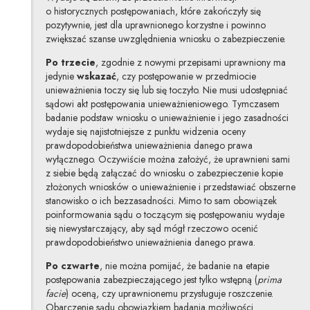
o historycznych postępowaniach, które zakończyły się
pozytywnie, jest dla uprawnionego korzystne i powinno
zwiększać szanse uwzględnienia wniosku o zabezpieczenie.
Po trzecie
, zgodnie z nowymi przepisami uprawniony ma
jedynie
wskazać
, czy postępowanie w przedmiocie
unieważnienia toczy się lub się toczyło. Nie musi udostępniać
sądowi akt postępowania unieważnieniowego. Tymczasem
badanie podstaw wniosku o unieważnienie i jego zasadności
wydaje się najistotniejsze z punktu widzenia oceny
prawdopodobieństwa unieważnienia danego prawa
wyłącznego. Oczywiście można założyć, że uprawnieni sami
z siebie będą załączać do wniosku o zabezpieczenie kopie
złożonych wniosków o unieważnienie i przedstawiać obszerne
stanowisko o ich bezzasadności. Mimo to sam obowiązek
poinformowania sądu o toczącym się postępowaniu wydaje
się niewystarczający, aby sąd mógł rzeczowo ocenić
prawdopodobieństwo unieważnienia danego prawa.
Po czwarte
, nie można pomijać, że badanie na etapie
postępowania zabezpieczającego jest tylko wstępną (
prima
facie
) oceną, czy uprawnionemu przysługuje roszczenie.
Obarczenie sądu obowiązkiem badania możliwości