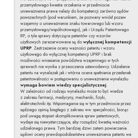
przemysłowego kwestia orzekania w przedmiocie
unieważnienia prawa należy do kompetencji zarówno sądów
powszechnych (pod warunkiem, że pozwany wniósł pozew
wzajemny o unieważnienie znaku towarowego lub wzoru
przemysłowego/wspólnotowego), jak i Urzędu Patentowego
RP, o tyle sprawy dotyczące patentów czy wzorów
użytkowych zarezerwowane są do
wyłącznej kompetencji
UPRP
. Zastrzeżenie oceny ważności patentu i wzoru
użytkowego do wyłącznej kompetencji UPRP i brak
możliwości wniesienia powództwa wzajemnego w tych
sprawach nie wynika z przeoczenia ustawodawcy. Udzielenie
patentu na wynalazek jak i wtórna ocena spełnienia przesłanek
patentowalności w postępowaniu o unieważnienie wynalazku
wymaga bowiem wiedzy specjalistycznej
.
W zależności od rodzaju wynalazku może to być wiedza
z zakresu farmacji, medycyny, mechaniki, fizyki,
elektrotechniki itp. Wspomaganie się w tym przedmiocie przez
sędziego opinią biegłego z zakresu ww. specjalności, biorąc
pod uwagę stopień skomplikowania spraw patentowych,
wydaje się niewystarczające, aby rozsądzić kwestię ważności
udzielonego prawa. Tym bardziej dziwi zatem powierzenie
sądowi oceny prawdopodobieństwa unieważnienia patentu we