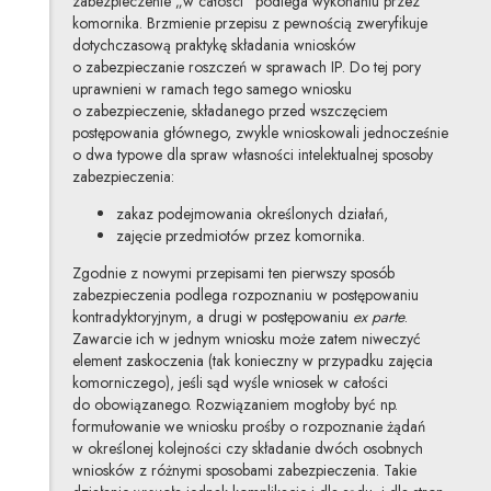
zabezpieczenie „w całości” podlega wykonaniu przez
komornika. Brzmienie przepisu z pewnością zweryfikuje
dotychczasową praktykę składania wniosków
o zabezpieczanie roszczeń w sprawach IP. Do tej pory
uprawnieni w ramach tego samego wniosku
o zabezpieczenie, składanego przed wszczęciem
postępowania głównego, zwykle wnioskowali jednocześnie
o dwa typowe dla spraw własności intelektualnej sposoby
zabezpieczenia:
zakaz podejmowania określonych działań,
zajęcie przedmiotów przez komornika.
Zgodnie z nowymi przepisami ten pierwszy sposób
zabezpieczenia podlega rozpoznaniu w postępowaniu
kontradyktoryjnym, a drugi w postępowaniu
ex parte
.
Zawarcie ich w jednym wniosku może zatem niweczyć
element zaskoczenia (tak konieczny w przypadku zajęcia
komorniczego), jeśli sąd wyśle wniosek w całości
do obowiązanego. Rozwiązaniem mogłoby być np.
formułowanie we wniosku prośby o rozpoznanie żądań
w określonej kolejności czy składanie dwóch osobnych
wniosków z różnymi sposobami zabezpieczenia. Takie