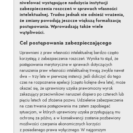
niwelować występujące nadużycia instytucji
zabezpieczenia roszczeń w sprawach własności
intelektualnej. Trudno jednak nie odnieść wrażenia,
że zmiany powodują jeszcze większą formalizację
postępowania. Wprowadzają także wiele
wątpliwości.
Cel postępowania zabezpieczającego
Uprawnieni z praw własności intelektualnej bardzo często
korzystają z zabezpieczenia roszczeń. Wynika to stąd, że
postępowania merytoryczne w sprawach dotyczących
naruszenia praw własności intelektualnej trwają zwykle nawet
dwa – trzy lata w pierwszej instancji. Jeśli doliczyć do tego
czas na rozpoznanie apelacji (często kolejne dwa lata), może
okazać się, że uprawniony uzyska prawomocny wyrok
zakazujący przeciwnikowi naruszeń dopiero po czterech lub
pięciu latach od złożenia pozwu. Udzielenie zabezpieczenia
na czas trwania postępowania ma zatem zapobiegać
sytuacjom, w których uprawniony uzyska przysługującą mu
ochronę za późno, a w konsekwencji zostanie pozbawiony
możliwości czerpania ekonomicznych korzyści
z posiadanego prawa wyłącznego. W najgorszym