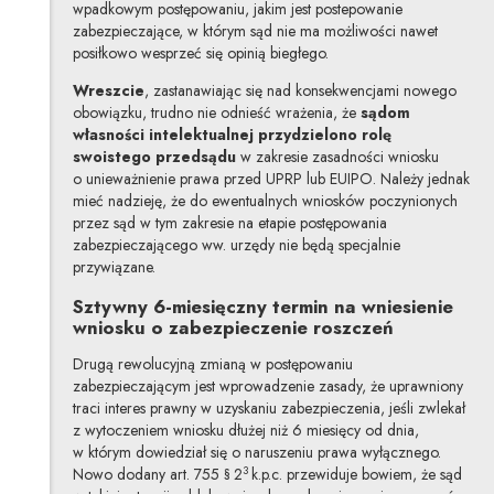
wpadkowym postępowaniu, jakim jest postepowanie
zabezpieczające, w którym sąd nie ma możliwości nawet
posiłkowo wesprzeć się opinią biegłego.
Wreszcie
, zastanawiając się nad konsekwencjami nowego
obowiązku, trudno nie odnieść wrażenia, że
sądom
własności intelektualnej przydzielono rolę
swoistego przedsądu
w zakresie zasadności wniosku
o unieważnienie prawa przed UPRP lub EUIPO. Należy jednak
mieć nadzieję, że do ewentualnych wniosków poczynionych
przez sąd w tym zakresie na etapie postępowania
zabezpieczającego ww. urzędy nie będą specjalnie
przywiązane.
Sztywny 6-miesięczny termin na wniesienie
wniosku o zabezpieczenie roszczeń
Drugą rewolucyjną zmianą w postępowaniu
zabezpieczającym jest wprowadzenie zasady, że uprawniony
traci interes prawny w uzyskaniu zabezpieczenia, jeśli zwlekał
z wytoczeniem wniosku dłużej niż 6 miesięcy od dnia,
w którym dowiedział się o naruszeniu prawa wyłącznego.
3
Nowo dodany art. 755 § 2
k.p.c. przewiduje bowiem, że sąd