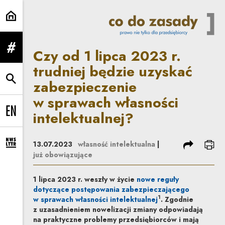
Czy od 1 lipca 2023 r. trudniej 
Czy od 1 lipca 2023 r.
rozwiń menu
trudniej będzie uzyskać
zabezpieczenie
rozwiń wyszukiwarkę
w sprawach własności
intelektualnej?
Change language to EN
podziel się
dru
13.07.2023
własność intelektualna
|
rozwiń formularz zapisu na newsletter
już obowiązujące
1 lipca 2023 r. weszły w życie
nowe reguły
dotyczące postępowania zabezpieczającego
1
w sprawach własności intelektualnej
. Zgodnie
z uzasadnieniem nowelizacji zmiany odpowiadają
na praktyczne problemy przedsiębiorców i mają