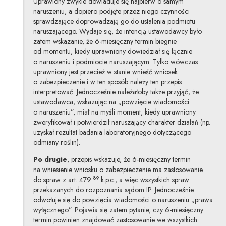
Uprawiony zwykle dowiaduje się najpierw o samym
naruszeniu, a dopiero podjęte przez niego czynności
sprawdzające doprowadzają go do ustalenia podmiotu
naruszającego. Wydaje się, że intencją ustawodawcy było
zatem wskazanie, że 6-miesięczny termin biegnie
od momentu, kiedy uprawniony dowiedział się łącznie
o naruszeniu i podmiocie naruszającym. Tylko wówczas
uprawniony jest przecież w stanie wnieść wniosek
o zabezpieczenie i w ten sposób należy ten przepis
interpretować. Jednocześnie należałoby także przyjąć, że
ustawodawca, wskazując na „powzięcie wiadomości
o naruszeniu”, miał na myśli moment, kiedy uprawniony
zweryfikował i potwierdził naruszający charakter działań (np.
uzyskał rezultat badania laboratoryjnego dotyczącego
odmiany roślin).
Po drugie
, przepis wskazuje, że 6-miesięczny termin
na wniesienie wniosku o zabezpieczenie ma zastosowanie
89
do spraw z art. 479
k.p.c., a więc wszystkich spraw
przekazanych do rozpoznania sądom IP. Jednocześnie
odwołuje się do powzięcia wiadomości o naruszeniu „prawa
wyłącznego”. Pojawia się zatem pytanie, czy 6-miesięczny
termin powinien znajdować zastosowanie we wszystkich