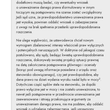
dodatkowo muszą badać, czy ewentualny wniosek
o unieważnienie danego prawa sformułowany w innym
toczącym się postępowaniu ma szanse zostać uwzględniony.
Jeśli sąd uzna, że prawdopodobieństwo unieważnienia prawa
jest wysokie, powinien oddalić wniosek o zabezpieczenie
z uwagi na brak spełnienia przesłanki uprawdopodobnienia
roszczenia.
Nie ulega wątpliwości, że ustawodawca chciał nowym
wymogiem zbalansować interesy właścicieli praw wyłącznych
i potencjalnych naruszających. W doktrynie od jakiegoś czasu
postulowano, aby sądy, badając kwestię uprawdopodobnienia
roszczenia, dokonywały swoistej projekcji sytuacji prawnej
na datę zakończenia postępowania głównego i oceniały
(biorąc pod uwagę informacje posiadane z urzędu oraz
stanowisko obowiązanego), czy jest prawdopodobne, aby
2
dane prawo na dzień wydania wyroku nadal było w mocy
.
Dotychczas część sądów stała na stanowisku, że dopóki
prawo wyłączne jest w mocy i nie zostało unieważnione, to
nawet jeśli postępowanie w przedmiocie unieważnienia jest
zaawansowane i istnieją przekonujące argumenty za
unieważnieniem danego prawa, nie ma podstaw, aby oddalić
wniosek o udzielenie zabezpieczenia, jeśli uprawniony