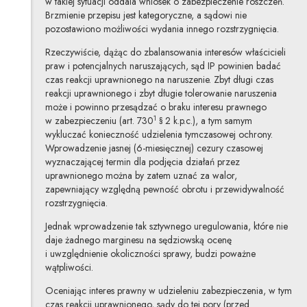
w takiej sytuacji oddala wniosek o zabezpieczenie roszczeń.
Brzmienie przepisu jest kategoryczne, a sądowi nie
pozostawiono możliwości wydania innego rozstrzygnięcia.
Rzeczywiście, dążąc do zbalansowania interesów właścicieli
praw i potencjalnych naruszających, sąd IP powinien badać
czas reakcji uprawnionego na naruszenie. Zbyt długi czas
reakcji uprawnionego i zbyt długie tolerowanie naruszenia
może i powinno przesądzać o braku interesu prawnego
1
w zabezpieczeniu (art. 730
§ 2 k.p.c.), a tym samym
wykluczać konieczność udzielenia tymczasowej ochrony.
Wprowadzenie jasnej (6-miesięcznej) cezury czasowej
wyznaczającej termin dla podjęcia działań przez
uprawnionego można by zatem uznać za walor,
zapewniający względną pewność obrotu i przewidywalność
rozstrzygnięcia.
Jednak wprowadzenie tak sztywnego uregulowania, które nie
daje żadnego marginesu na sędziowską ocenę
i uwzględnienie okoliczności sprawy, budzi poważne
wątpliwości.
Oceniając interes prawny w udzieleniu zabezpieczenia, w tym
czas reakcji uprawnionego, sądy do tej pory (przed