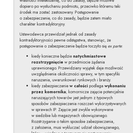
własności intelektualnej, co do zasady, będzie możliwe
dopiero po wysłuchaniu podmiotu, przeciwko któremu taki
środek ma zostać zastosowany. Postępowanie
o zabezpieczenie, co do zasady, będzie zatem miało
charakter kontradyktoryjny.
Ustawodawca przewidział jednak od zasady
kontradyktoryjności pewne odstępstwa, stanowiąc, że
postępowanie o zabezpieczenie będzie toczyło się
ex parte
:
kiedy konieczne będzie
natychmiastowe
rozstrzygnięcie
w przedmiocie żądania
uprawnionego. Przewidziany wyjątek daje możliwość
uwzględnienia okoliczności sprawy, w tym specyfiki
naruszenia, uwarunkowań rynkowych i branży.
kiedy zabezpieczenie
w całości
podlega
wykonaniu
przez komornika
; komornicze zajęcie potencjalnie
naruszających towarów jest jednym z typowych
sposobów zabezpieczenia roszczeń wykorzystywanych
w sprawach IP. Zajęcie jest zwykle wykonywane
w siedzibie lub magazynach obowiązanego.
Rozstrzyganie o takim sposobie zabezpieczenia,
z założenia, musi wykluczać udział obowiązanego,