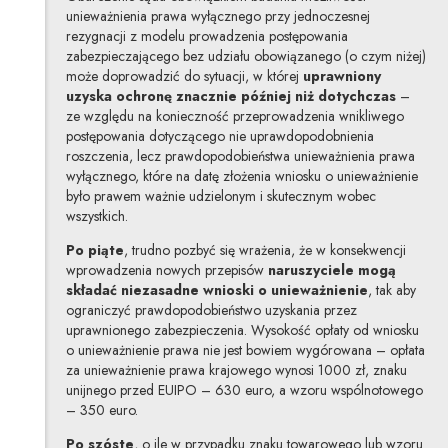
unieważnienia prawa wyłącznego przy jednoczesnej
rezygnacji z modelu prowadzenia postępowania
zabezpieczającego bez udziału obowiązanego
(o czym niżej)
może doprowadzić do sytuacji, w której
uprawniony
uzyska ochronę znacznie później niż dotychczas
–
ze względu na konieczność przeprowadzenia wnikliwego
postępowania dotyczącego nie uprawdopodobnienia
roszczenia, lecz prawdopodobieństwa unieważnienia prawa
wyłącznego, które na datę złożenia wniosku o unieważnienie
było prawem ważnie udzielonym i skutecznym wobec
wszystkich.
Po piąte
, trudno pozbyć się wrażenia, że w konsekwencji
wprowadzenia nowych przepisów
naruszyciele mogą
składać niezasadne wnioski o unieważnienie
, tak aby
ograniczyć prawdopodobieństwo uzyskania przez
uprawnionego zabezpieczenia. Wysokość opłaty od wniosku
o unieważnienie prawa nie jest bowiem wygórowana – opłata
za unieważnienie prawa krajowego wynosi 1000 zł, znaku
unijnego przed EUIPO – 630 euro, a wzoru wspólnotowego
– 350 euro.
Po szóste
, o ile w przypadku znaku towarowego lub wzoru