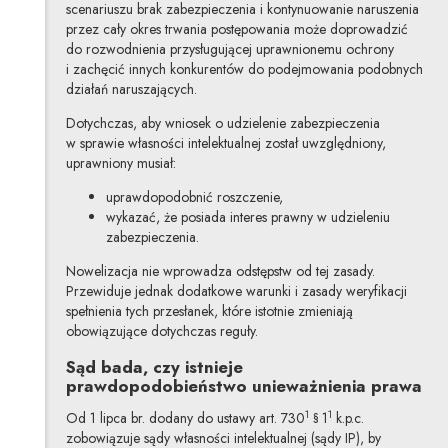
scenariuszu brak zabezpieczenia i kontynuowanie naruszenia
przez cały okres trwania postępowania może doprowadzić
do rozwodnienia przysługującej uprawnionemu ochrony
i zachęcić innych konkurentów do podejmowania podobnych
działań naruszających.
Dotychczas, aby wniosek o udzielenie zabezpieczenia
w sprawie własności intelektualnej został uwzględniony,
uprawniony musiał:
uprawdopodobnić roszczenie,
wykazać, że posiada interes prawny w udzieleniu
zabezpieczenia.
Nowelizacja nie wprowadza odstępstw od tej zasady.
Przewiduje jednak dodatkowe warunki i zasady weryfikacji
spełnienia tych przesłanek, które istotnie zmieniają
obowiązujące dotychczas reguły.
Sąd bada, czy istnieje
prawdopodobieństwo unieważnienia prawa
1
1
Od 1 lipca br. dodany do ustawy art. 730
§ 1
k.p.c.
zobowiązuje sądy własności intelektualnej (sądy IP), by