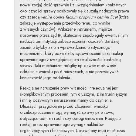
nowelizacją) dość sprawnie i z uwzględnieniem konkretnych
okoliczności sprawy posiłkowały się klauzulą nadużycia prawa
czy zasadą
venire contra factum proprium nemini licet
(która
zakazuje występowania przeciwko temu, co wynika
z własnych czynów)
.
Wskazane instrumenty, mądrze
stosowane przez sąd IP, skutecznie zapobiegały ewentualnym
nadużyciom instytucji zabezpieczenia roszczeń. Bardziej
zasadne byłoby zatem wprowadzenie elastycznego
mechanizmu, który pozwalałby sądowi ocenić czas reakcji
uprawnionego z uwzględnieniem okoliczności konkretnej
sprawy. Taki mechanizm mógłby np. dawać możliwość
oddalenia wniosku po 6 miesiącach, a nie przewidywać
konieczność jego oddalenia.
Reakcja na naruszenie praw własności intelektualnej jest
skomplikowanym procesem, tym dłuższym, z im trudniejszym
i mniej oczywistym naruszeniem mamy do czynienia.
Dłuższych przygotowań przed złożeniem wniosku
o zabezpieczenie mogą wymagać sprawy patentowe,
dotyczące odmian roślin czy oprogramowania. Podjęcie
reakcji przez uprawnionego wymaga nakładów
organizacyjnych i finansowych. Uprawniony musi mieć czas