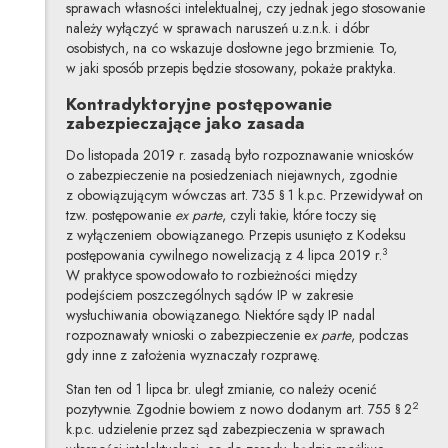
sprawach własności intelektualnej, czy jednak jego stosowanie
należy wyłączyć w sprawach naruszeń u.z.n.k. i dóbr
osobistych, na co wskazuje dosłowne jego brzmienie. To,
w jaki sposób przepis będzie stosowany, pokaże praktyka.
Kontradyktoryjne postępowanie
zabezpieczające jako zasada
Do listopada 2019 r. zasadą było rozpoznawanie wniosków
o zabezpieczenie na posiedzeniach niejawnych, zgodnie
z obowiązującym wówczas art. 735 § 1 k.p.c. Przewidywał on
tzw. postępowanie
ex parte
, czyli takie, które toczy się
z wyłączeniem obowiązanego. Przepis usunięto z Kodeksu
3
postępowania cywilnego nowelizacją z 4 lipca 2019 r.
W praktyce spowodowało to rozbieżności między
podejściem poszczególnych sądów IP w zakresie
wysłuchiwania obowiązanego. Niektóre sądy IP nadal
rozpoznawały wnioski o zabezpieczenie e
x parte
, podczas
gdy inne z założenia wyznaczały rozprawę.
Stan ten od 1 lipca br. uległ zmianie, co należy ocenić
2
pozytywnie. Zgodnie bowiem z nowo dodanym art. 755 § 2
k.p.c. udzielenie przez sąd zabezpieczenia w sprawach