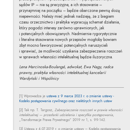
sądów IP – nie są precyzyjne, a ich stosowanie –
przynajmniej na początku – będzie obarczone pewną dozą
niepewności. Należy mieć jednak nadzieję, że z biegiem
czasu orzecznictwo i praktyka wypracują schemat działania,
który pogodzi interesy zarówno uprawnionych, jak
i potencjalnych obowiązanych. Nadmiernie rygorystycznie
i literalne stosowanie nowych przepisów mogłoby bowiem
zbyt mocno faworyzować potencjalnych naruszycieli
i sprawiać, że możliwość uzyskania zabezpieczenia roszczeń
w sprawach własności intelektualnej będzie iluzoryczna.
Lena Marcinoska-Boulangé, adwokat, Ewa Nagy, radca
prawny, praktyka własności intelektualnej kancelarii
Wardyński i Wspólnicy
[1] Wprowadza je
ustawa z 9 marca 2023 r. o zmianie ustawy -
Kodeks postępowania cywilnego oraz niektórych innych ustaw
[2] Tak np. T. Targosz,
Zabezpieczenie roszczeń w prawie własności
intelektualnej — przesłanki udzielenia i specyfika postępowania
,
„Transformacje Prawa Prywatnego” 2019 nr 1, s. 99-142.
[3] Ustawą z 4.07.2019 r. o zmianie ustawy – Kodeks postępowania