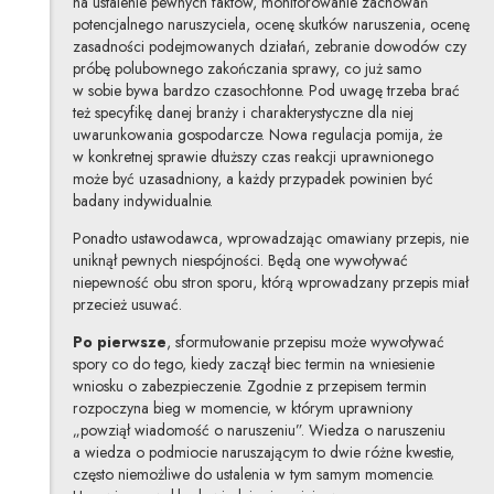
na ustalenie pewnych faktów, monitorowanie zachowań
potencjalnego naruszyciela, ocenę skutków naruszenia, ocenę
zasadności podejmowanych działań, zebranie dowodów czy
próbę polubownego zakończania sprawy, co już samo
w sobie bywa bardzo czasochłonne. Pod uwagę trzeba brać
też specyfikę danej branży i charakterystyczne dla niej
uwarunkowania gospodarcze. Nowa regulacja pomija, że
w konkretnej sprawie dłuższy czas reakcji uprawnionego
może być uzasadniony, a każdy przypadek powinien być
badany indywidualnie.
Ponadto ustawodawca, wprowadzając omawiany przepis, nie
uniknął pewnych niespójności. Będą one wywoływać
niepewność obu stron sporu, którą wprowadzany przepis miał
przecież usuwać.
Po pierwsze
, sformułowanie przepisu może wywoływać
spory co do tego, kiedy zaczął biec termin na wniesienie
wniosku o zabezpieczenie. Zgodnie z przepisem termin
rozpoczyna bieg w momencie, w którym uprawniony
„powziął wiadomość o naruszeniu”. Wiedza o naruszeniu
a wiedza o podmiocie naruszającym to dwie różne kwestie,
często niemożliwe do ustalenia w tym samym momencie.