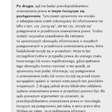
Po drugie
, sąd ma badać prawdopodobieństwo
unieważnienia prawa
w innym toczącym się
postępowaniu
. Tymczasem uprawniony we wniosku
o zabezpieczenie został zobowiązany do informowania nie
tylko o tym, czy „toczą się”, ale też czy „toczyły się”
postępowania w przedmiocie unieważnienia prawa. Trudno
znaleźć racjonalne uzasadnienie dla nałożenia
na uprawnionych obowiązku informowania o wszystkich
postępowaniach w przedmiocie unieważnienia prawa, które
kiedykolwiek toczyły się w przeszłości. Może to być
szczególnie trudne w przypadku prawa do unijnego znaku
towarowego lub wzoru wspólnotowego, gdzie spełnienie
tego obowiązku można rozumieć w ten sposób, że
uprawniony musi podać informacje, czy postępowania
o unieważnienie znaku lub wzoru toczyły się przed innymi
europejskimi sądami w ramach wytaczanych tam powództw
wzajemnych. Z drugiej jednak strony kilkukrotne oddalenie
żądania unieważnienia prawa w przeszłości powinno być dla
sądu poważnym argumentem za uznaniem, że
prawdopodobieństwo unieważnienia prawa w równolegle
toczącym się postępowaniu jest niskie, a samo prawo silne.
Wydaje się zatem, że przedstawienie informacji