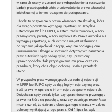
w ramach oceny przesłanki uprawdopodobnienia roszczenia
badały prawdopodobieństwo unieważnienia prawa własności
intelektualnej w innym toczącym się postępowaniu.
Chodzi tu oczywiście o prawa własności intelektualnej, które
dla swego powstania wymagają rejestracji w Urzędzie
Patentowym RP lub EUIPO, a zatem: znaki towarowe, wzory
przemysłowe, patenty, wzory użytkowe itp. Prawa autorskie nie
wymagają rejestracji, a ich ochrona nie jest uzależniona
od wydania jakiejkolwiek decyzji, więc nie podlegają one
unieważnieniu. Dlatego w sprawach dotyczących naruszenia
praw autorskich sądy badają tylko, czy uprawniony
uprawdopodobnił fakt przysługiwania mu praw oraz czy
przedmiot, który chce objąć ochroną, spełnia przesłanki
utworu.
W przypadku praw wymagających uprzedniej rejestracji
w UPRP lub EUIPO sądy ustalają legitymację czynną oraz
treść prawa w oparciu o informacje dostępne w rejestrach.
Dotychczas sądy badały tylko, czy uprawnionemu przysługuje
prawo, na które się powołuje, oraz czy oceniając
prima facie
można uznać, że działanie obowiązanego wkracza w zakres
ochrony wynikającej z tego prawa. Od 1 lipca br. sądy