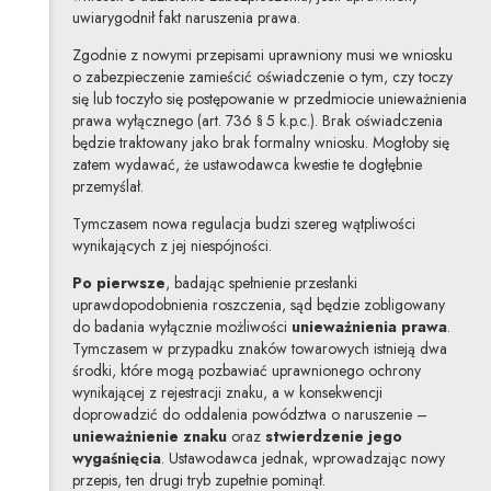
uwiarygodnił fakt naruszenia prawa.
Zgodnie z nowymi przepisami uprawniony musi we wniosku
o zabezpieczenie zamieścić oświadczenie o tym, czy toczy
się lub toczyło się postępowanie w przedmiocie unieważnienia
prawa wyłącznego (art. 736 § 5 k.p.c.). Brak oświadczenia
będzie traktowany jako brak formalny wniosku. Mogłoby się
zatem wydawać, że ustawodawca kwestie te dogłębnie
przemyślał.
Tymczasem nowa regulacja budzi szereg wątpliwości
wynikających z jej niespójności.
Po pierwsze
, badając spełnienie przesłanki
uprawdopodobnienia roszczenia, sąd będzie zobligowany
do badania wyłącznie możliwości
unieważnienia
prawa
.
Tymczasem w przypadku znaków towarowych istnieją dwa
środki, które mogą pozbawiać uprawnionego ochrony
wynikającej z rejestracji znaku, a w konsekwencji
doprowadzić do oddalenia powództwa o naruszenie –
unieważnienie znaku
oraz
stwierdzenie jego
wygaśnięcia
. Ustawodawca jednak, wprowadzając nowy
przepis, ten drugi tryb zupełnie pominął.