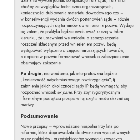
działanie wywoła jednak komplikacje i dla sądu, i dla stron
choćby ze względów techniczno-organizacyjnych,
konieczności dublowania materiału dowodowego czy –
w konsekwencji wydania dwóch postanowień sądu – różnie
rozpoczynających się terminów do wniesienia pozwu. Wydaje
się zatem, że praktyka będzie ewoluować raczej w takim
kierunku, że uprawnieni we wniosku o zabezpieczenie
roszczeń składanym przed wniesieniem pozwu będą
występować wyłącznie o zajęcie naruszających towarów,
a dopiero w pozwie formułować wniosek o zabezpieczenie
obejmujący zakazanie.
Po drugie
, nie wiadomo, jak interpretowana będzie
„konieczność natychmiastowego rozstrzygnięcia”, tj.
zaistnienia jakich okoliczności sądy IP będą wymagały, aby
rozpoznać wniosek
ex parte.
Przy zbyt rygorystycznym
i formalnym podejściu przepis w tej części może okazać się
martwy.
Podsumowanie
Nowe przepisy – wprowadzone niespełna trzy lata po
reformie, która doprowadziła do stworzenia wyczekiwanych
przez praktyków i przedsiębiorców wyspecjalizowanych