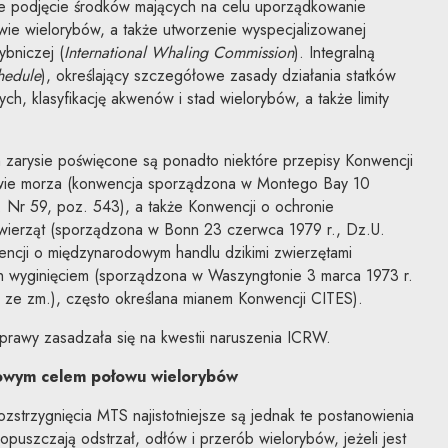
e podjęcie środków mających na celu uporządkowanie
owie wielorybów, a także utworzenie wyspecjalizowanej
bniczej (
International Whaling Commission
). Integralną
hedule
), określający szczegółowe zasady działania statków
ych, klasyfikację akwenów i stad wielorybów, a także limity
zarysie poświęcone są ponadto niektóre przepisy Konwencji
ie morza (konwencja sporządzona w Montego Bay 10
. Nr 59, poz. 543), a także Konwencji o ochronie
wierząt (sporządzona w Bonn 23 czerwca 1979 r., Dz.U.
encji o międzynarodowym handlu dzikimi zwierzętami
ch wyginięciem (sporządzona w Waszyngtonie 3 marca 1973 r.
2 ze zm.), często określana mianem Konwencji CITES).
prawy zasadzała się na kwestii naruszenia ICRW.
owym celem połowu wielorybów
strzygnięcia MTS najistotniejsze są jednak te postanowienia
puszczają odstrzał, odłów i przerób wielorybów, jeżeli jest