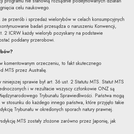
cji programu nie stanowią rozsądnie podejmowanych działań
ągnięcia celu naukowego.
ł, że przerób i sprzedaż wielorybów w celach konsumpcyjnych
 kontynuowanie badań przesądza o naruszeniu Konwencji,
ust. 2 ICRW każdy wieloryb pozyskany na podstawie
ostać poddany przerobowi.
rybów?
e w komentowanym orzeczeniu, to fakt skutecznego
ed MTS przez Australię.
 niniejszej sprawie był art. 36 ust. 2 Statutu MTS. Statut MTS
jednoczonych i w rezultacie wszyscy członkowie ONZ są
 Międzynarodowego Trybunału Sprawiedliwości. Państwa mogą
 w stosunku do każdego innego państwa, które przyjęło takie
dykcję Trybunału w określonych sporach natury prawnej.
ysdykcję MTS zostały złożone zarówno przez Japonię, jak