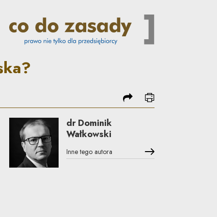
asady
ska?
podziel się
drukuj
dr Dominik
Wałkowski
Inne tego autora