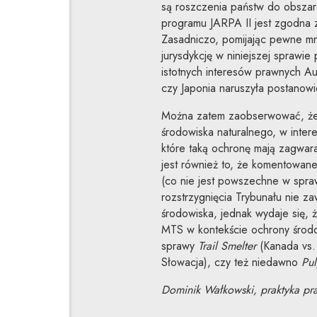
są roszczenia państw do obszaró
programu JARPA II jest zgodna 
Zasadniczo, pomijając pewne mni
jurysdykcję w niniejszej sprawi
istotnych interesów prawnych Aust
czy Japonia naruszyła postanow
Można zatem zaobserwować, że w 
środowiska naturalnego, w inte
które taką ochronę mają zagwar
jest również to, że komentowane
(co nie jest powszechne w spr
rozstrzygnięcia Trybunału nie 
środowiska, jednak wydaje się, ż
MTS w kontekście ochrony środo
sprawy
Trail Smelter
(Kanada vs.
Słowacja), czy też niedawno
Pul
Dominik Wałkowski, praktyka pra