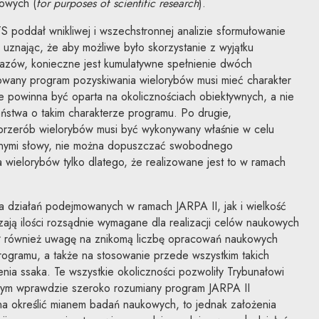
kowych (
for purposes of scientific research
).
poddał wnikliwej i wszechstronnej analizie sformułowanie
znając, że aby możliwe było skorzystanie z wyjątku
azów, konieczne jest kumulatywne spełnienie dwóch
zowany program pozyskiwania wielorybów musi mieć charakter
 powinna być oparta na okolicznościach obiektywnych, a nie
ństwa o takim charakterze programu. Po drugie,
 przerób wielorybów musi być wykonywany właśnie w celu
Innymi słowy, nie można dopuszczać swobodnego
 wielorybów tylko dlatego, że realizowane jest to w ramach
a działań podejmowanych w ramach JARPA II, jak i wielkość
ją ilości rozsądnie wymagane dla realizacji celów naukowych
ł również uwagę na znikomą liczbę opracowań naukowych
programu, a także na stosowanie przede wszystkim takich
nia ssaka. Te wszystkie okoliczności pozwoliły Trybunałowi
órym wprawdzie szeroko rozumiany program JARPA II
na określić mianem badań naukowych, to jednak założenia