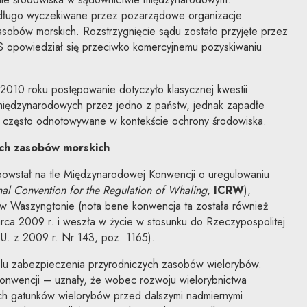
długo wyczekiwane przez pozarządowe organizacje
sobów morskich. Rozstrzygnięcie sądu zostało przyjęte przez
TS opowiedział się przeciwko komercyjnemu pozyskiwaniu
010 roku postępowanie dotyczyło klasycznej kwestii
iędzynarodowych przez jedno z państw, jednak zapadłe
 często odnotowywane w kontekście ochrony środowiska.
ych zasobów morskich
owstał na tle Międzynarodowej Konwencji o uregulowaniu
onal Convention for the Regulation of Whaling
,
ICRW
),
 w Waszyngtonie (nota bene konwencja ta została również
rca 2009 r. i weszła w życie w stosunku do Rzeczypospolitej
.U. z 2009 r. Nr 143, poz. 1165).
elu zabezpieczenia przyrodniczych zasobów wielorybów.
onwencji – uznały, że wobec rozwoju wielorybnictwa
ich gatunków wielorybów przed dalszymi nadmiernymi