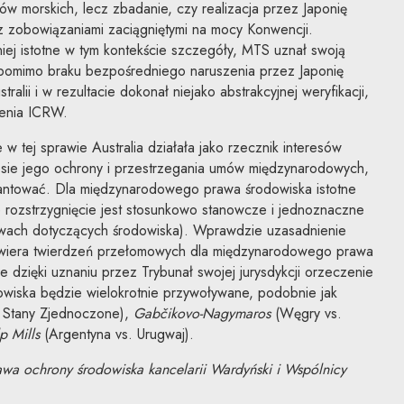
w morskich, lecz zbadanie, czy realizacja przez Japonię
z zobowiązaniami zaciągniętymi na mocy Konwencji.
ej istotne w tym kontekście szczegóły, MTS uznał swoją
e pomimo braku bezpośredniego naruszenia przez Japonię
ralii i w rezultacie dokonał niejako abstrakcyjnej weryfikacji,
ienia ICRW.
tej sprawie Australia działała jako rzecznik interesów
resie jego ochrony i przestrzegania umów międzynarodowych,
antować. Dla międzynarodowego prawa środowiska istotne
 rozstrzygnięcie jest stosunkowo stanowcze i jednoznaczne
awach dotyczących środowiska). Wprawdzie uzasadnienie
zawiera twierdzeń przełomowych dla międzynarodowego prawa
e dzięki uznaniu przez Trybunał swojej jurysdykcji orzeczenie
wiska będzie wielokrotnie przywoływane, podobnie jak
 Stany Zjednoczone),
Gabčikovo-Nagymaros
(Węgry vs.
p Mills
(Argentyna vs. Urugwaj).
wa ochrony środowiska kancelarii Wardyński i Wspólnicy