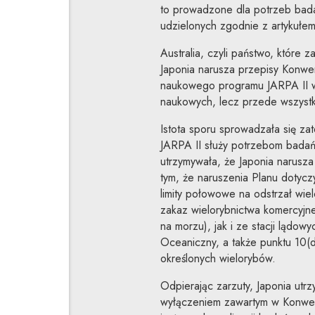
to prowadzone dla potrzeb bad
udzielonych zgodnie z artykułem
Australia, czyli państwo, które
Japonia narusza przepisy Konwe
naukowego programu JARPA II w 
naukowych, lecz przede wszystk
Istota sporu sprowadzała się zat
JARPA II służy potrzebom badań 
utrzymywała, że Japonia narusza
tym, że naruszenia Planu dotyc
limity połowowe na odstrzał wi
zakaz wielorybnictwa komercyj
na morzu), jak i ze stacji lądo
Oceaniczny, a także punktu 10(d
określonych wielorybów.
Odpierając zarzuty, Japonia utrz
wyłączeniem zawartym w Konwenc