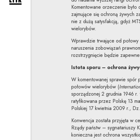
rozwiń formularz zapisu na newsletter
Komentowane orzeczenie było 
zajmujące się ochroną żywych za
nie z dużą satysfakcją, gdyż M
wielorybów.
Wprawdzie trwające od połowy 2
naruszenia zobowiązań prawnom
rozstrzygnięcie będzie zapewne
Istota sporu – ochrona żyw
W komentowanej sprawie spór p
połowów wielorybów (
Internati
sporządzonej 2 grudnia 1946 r.
ratyfikowana przez Polskę 13 ma
Polskiej 17 kwietnia 2009 r., Dz
Konwencja została przyjęta w c
Rządy państw – sygnatariuszy K
konieczna jest ochrona wszystk