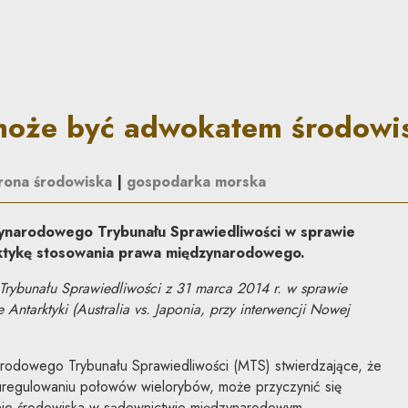
atem środowiska? | Co do z
może być adwokatem środowi
rona środowiska
|
gospodarka morska
ynarodowego Trybunału Sprawiedliwości w sprawie
ktykę stosowania prawa międzynarodowego.
ybunału Sprawiedliwości z 31 marca 2014 r. w sprawie
ntarktyki (Australia vs. Japonia, przy interwencji Nowej
odowego Trybunału Sprawiedliwości (MTS) stwierdzające, że
uregulowaniu połowów wielorybów, może przyczynić się
nie środowiska w sądownictwie międzynarodowym.