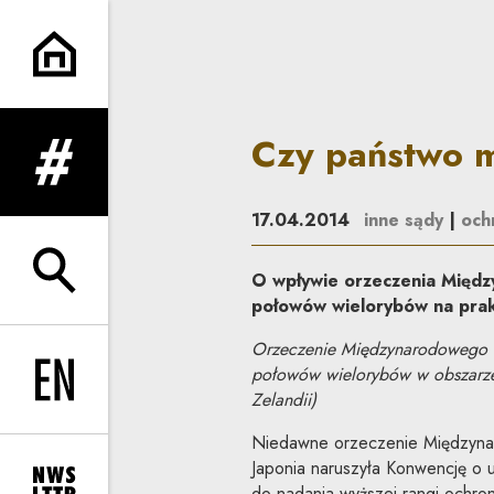
Czy państwo może być adwok
Czy państwo 
rozwiń menu
17.04.2014
inne sądy
|
och
O wpływie orzeczenia Międz
rozwiń wyszukiwarkę
połowów wielorybów na pra
Orzeczenie Międzynarodowego Tr
połowów wielorybów w obszarze A
Change language to EN
Zelandii)
Niedawne orzeczenie Międzynar
Japonia naruszyła Konwencję o 
do nadania wyższej rangi ochro