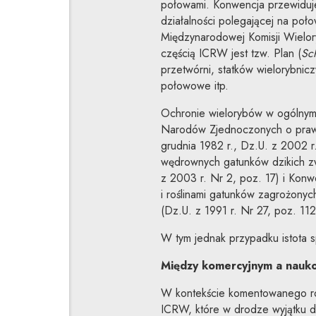
połowami. Konwencja przewiduj
działalności polegającej na poł
Międzynarodowej Komisji Wielory
częścią ICRW jest tzw. Plan (
Sc
przetwórni, statków wielorybnicz
połowowe itp.
Ochronie wielorybów w ogólnym 
Narodów Zjednoczonych o praw
grudnia 1982 r., Dz.U. z 2002 r
wędrownych gatunków dzikich z
z 2003 r. Nr 2, poz. 17) i Konw
i roślinami gatunków zagrożony
(Dz.U. z 1991 r. Nr 27, poz. 11
W tym jednak przypadku istota s
Między komercyjnym a nauk
W kontekście komentowanego roz
ICRW, które w drodze wyjątku do