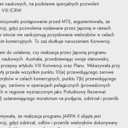
ań naukowych, na podstawie specjalnych pozwoleń
 VIII ICRW.
 zainicjowało postępowanie przed MTS, argumentowała, że
ncji, gdyż pozwolenia wydawane przez Japonię w ramach
istocie nie sankcjonują pozyskiwania wielorybów w celach
im komercyjnych. To zaś skutkuje naruszeniem Konwencji.
em do ustalenia, czy realizacja przez Japonię programu
naukowych. Australia, przedstawiając swoje stanowisko,
 przepisy artykułu VIII Konwencji oraz Planu. Wskazywała przy
zyły przede wszystkim punktu 10(e) przewidującego zerowe
elorybów w celach komercyjnych, punktu 7(b) przewidującego
nego, zarówno w operacjach pelagicznych (prowadzonych
wych w regionie wyznaczonym jako Południowy Rezerwat
) ustanawiającego moratorium na podjęcie, odstrzał i przerób
ymywała, że realizacja programu JARPA II objęta jest
ji, gdyż odstrzał, odłów i przerób wielorybów dokonywany