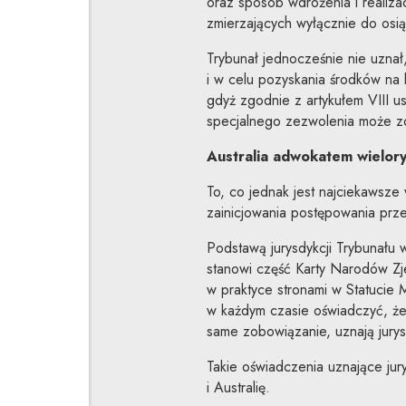
oraz sposób wdrożenia i realiza
zmierzających wyłącznie do osi
Trybunał jednocześnie nie uzna
i w celu pozyskania środków na
gdyż zgodnie z artykułem VIII 
specjalnego zezwolenia może z
Australia adwokatem wielo
To, co jednak jest najciekawsz
zainicjowania postępowania prz
Podstawą jurysdykcji Trybunału w
stanowi część Karty Narodów Z
w praktyce stronami w Statucie
w każdym czasie oświadczyć, że
same zobowiązanie, uznają jurys
Takie oświadczenia uznające jur
i Australię.