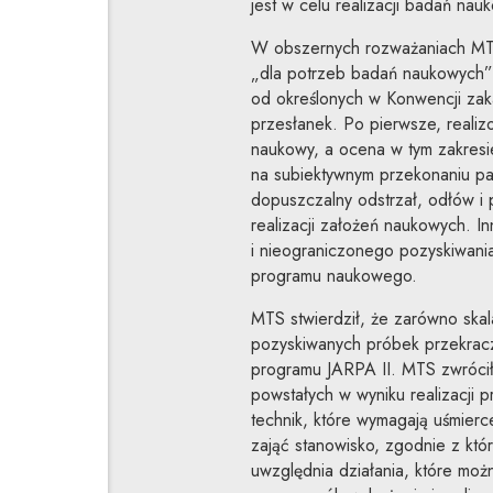
jest w celu realizacji badań nau
W obszernych rozważaniach MTS 
„dla potrzeb badań naukowych” u
od określonych w Konwencji zak
przesłanek. Po pierwsze, reali
naukowy, a ocena w tym zakresie
na subiektywnym przekonaniu pa
dopuszczalny odstrzał, odłów i
realizacji założeń naukowych. 
i nieograniczonego pozyskiwania
programu naukowego.
MTS stwierdził, że zarówno skal
pozyskiwanych próbek przekracza
programu JARPA II. MTS zwróci
powstałych w wyniku realizacji 
technik, które wymagają uśmierce
zająć stanowisko, zgodnie z kt
uwzględnia działania, które moż