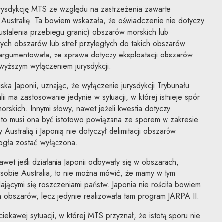
urysdykcję MTS ze względu na zastrzeżenia zawarte
Australię. Ta bowiem wskazała, że oświadczenie nie dotyczy
(ustalenia przebiegu granic) obszarów morskich lub
ych obszarów lub stref przyległych do takich obszarów
ia argumentowała, że sprawa dotyczy eksploatacji obszarów
owyższym wyłączeniem jurysdykcji.
ska Japonii, uznając, że wyłączenie jurysdykcji Trybunału
i ma zastosowanie jedynie w sytuacji, w której istnieje spór
orskich. Innymi słowy, nawet jeżeli kwestia dotyczy
, to musi ona być istotowo powiązana ze sporem w zakresie
 Australią i Japonią nie dotyczył delimitacji obszarów
mogła zostać wyłączona.
wet jeśli działania Japonii odbywały się w obszarach,
sobie Australia, to nie można mówić, że mamy w tym
ającymi się roszczeniami państw. Japonia nie rościła bowiem
 obszarów, lecz jedynie realizowała tam program JARPA II.
ekawej sytuacji, w której MTS przyznał, że istotą sporu nie