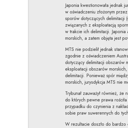
Japonia kwestionowała jednak j
w oświadczeniu złożonym przez 
sporów dotyczących delimitacji 
związanych z eksploatacją sporn
w trakcie ich delimitacji. Japon
morskich, a zatem objęta jest p
MTS nie podzielił jednak stanowi
zgodnie z oświadczeniem Australi
dotyczący delimitacji obszarów m
eksploatacji obszarów morskich
delimitacji. Ponieważ spór między
morskich, jurysdykcja MTS nie 
Trybunał zauważył również, że na
do których pewne prawa rościła 
przypadku do czynienia z nakład
sobie praw suwerennych do tych
W rezultacie doszło do bardzo ci